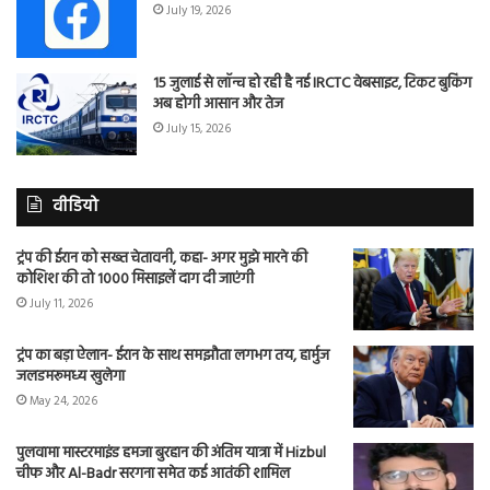
July 19, 2026
15 जुलाई से लॉन्च हो रही है नई IRCTC वेबसाइट, टिकट बुकिंग
अब होगी आसान और तेज
July 15, 2026
वीडियो
ट्रंप की ईरान को सख्त चेतावनी, कहा- अगर मुझे मारने की
कोशिश की तो 1000 मिसाइलें दाग दी जाएंगी
July 11, 2026
ट्रंप का बड़ा ऐलान- ईरान के साथ समझौता लगभग तय, हार्मुज
जलडमरूमध्य खुलेगा
May 24, 2026
पुलवामा मास्टरमाइंड हमजा बुरहान की अंतिम यात्रा में Hizbul
चीफ और Al-Badr सरगना समेत कई आतंकी शामिल