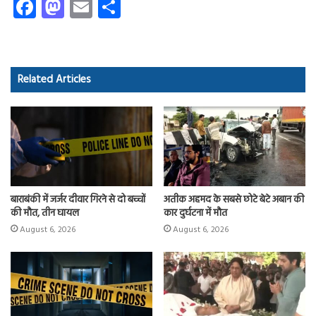
Fa
M
E
S
ce
as
m
ha
b
to
ail
re
o
d
Related Articles
ok
o
n
बाराबंकी में जर्जर दीवार गिरने से दो बच्चों
अतीक अहमद के सबसे छोटे बेटे अबान की
की मौत, तीन घायल
कार दुर्घटना में मौत
August 6, 2026
August 6, 2026