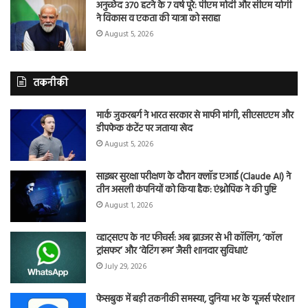
अनुच्छेद 370 हटने के 7 वर्ष पूरे: पीएम मोदी और सीएम योगी
ने विकास व एकता की यात्रा को सराहा
August 5, 2026
तकनीकी
मार्क जुकरबर्ग ने भारत सरकार से माफी मांगी, सीएसएएम और
डीपफेक कंटेंट पर जताया खेद
August 5, 2026
साइबर सुरक्षा परीक्षण के दौरान क्लॉड एआई (Claude AI) ने
तीन असली कंपनियों को किया हैक: एंथ्रोपिक ने की पुष्टि
August 1, 2026
व्हाट्सएप के नए फीचर्स: अब ब्राउजर से भी कॉलिंग, ‘कॉल
ट्रांसफर’ और ‘वेटिंग रूम’ जैसी शानदार सुविधाएं
July 29, 2026
फेसबुक में बड़ी तकनीकी समस्या, दुनिया भर के यूजर्स परेशान