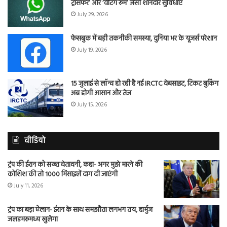
ट्रांसफर’ और ‘वेटिंग रूम’ जैसी शानदार सुविधाएं
July 29, 2026
फेसबुक में बड़ी तकनीकी समस्या, दुनिया भर के यूजर्स परेशान
July 19, 2026
15 जुलाई से लॉन्च हो रही है नई IRCTC वेबसाइट, टिकट बुकिंग
अब होगी आसान और तेज
July 15, 2026
वीडियो
ट्रंप की ईरान को सख्त चेतावनी, कहा- अगर मुझे मारने की
कोशिश की तो 1000 मिसाइलें दाग दी जाएंगी
July 11, 2026
ट्रंप का बड़ा ऐलान- ईरान के साथ समझौता लगभग तय, हार्मुज
जलडमरूमध्य खुलेगा