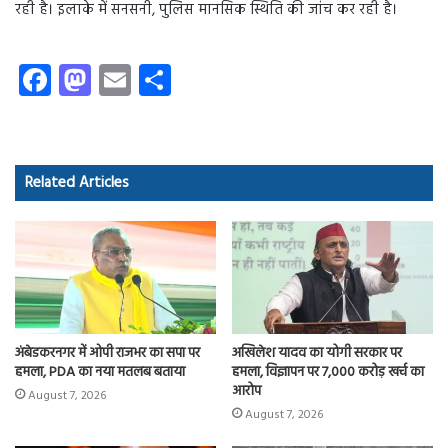
रही है। इलाके में सनसनी, पुलिस मानसिक स्थिति की जांच कर रही है।
Fa
M
E
S
ce
as
m
ha
b
to
ail
re
o
d
Related Articles
ok
o
n
अंबेडकरनगर में ओपी राजभर का सपा पर
अखिलेश यादव का योगी सरकार पर
हमला, PDA का नया मतलब बताया
हमला, विज्ञापन पर 7,000 करोड़ खर्च का
आरोप
August 7, 2026
August 7, 2026