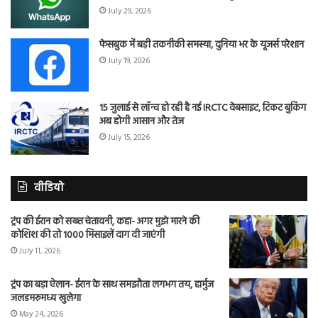
July 29, 2026
फेसबुक में बड़ी तकनीकी समस्या, दुनिया भर के यूजर्स परेशान
July 19, 2026
15 जुलाई से लॉन्च हो रही है नई IRCTC वेबसाइट, टिकट बुकिंग
अब होगी आसान और तेज
July 15, 2026
वीडियो
ट्रंप की ईरान को सख्त चेतावनी, कहा- अगर मुझे मारने की
कोशिश की तो 1000 मिसाइलें दाग दी जाएंगी
July 11, 2026
ट्रंप का बड़ा ऐलान- ईरान के साथ समझौता लगभग तय, हार्मुज
जलडमरूमध्य खुलेगा
May 24, 2026