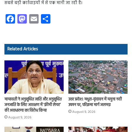
सबसे बड़ी कार्रवाइयों में से एक मानी जा रही है।
Fa
M
E
S
ce
as
m
ha
b
to
ail
re
o
d
Related Articles
ok
o
n
मायावती ने अनुसूचित जाति और अनुसूचित
उत्तर प्रदेश: मथुरा-वृंदावन में यमुना नदी
जनजाति के लिए आरक्षण में ‘क्रीमी लेयर’
उफान पर, परिक्रमा मार्ग जलमग्न
की अवधारणा का विरोध किया
August 9, 2026
August 9, 2026