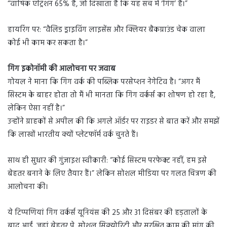
“वार्षिक एट्रिशन 65% है, जो दिखाता है कि यह सच में ‘गिग’ है।”
हायरिंग पर: “वैलिड ड्राइविंग लाइसेंस और क्लियर बैकग्राउंड चेक वाला
कोई भी काम कर सकता है।”
गिग इकोनॉमी की आलोचना पर जवाब
गोयल ने माना कि गिग वर्क की पब्लिक परसेप्शन नेगेटिव है। “अगर मैं
सिस्टम के बाहर होता तो मैं भी मानता कि गिग वर्कर्स का शोषण हो रहा है,
लेकिन ऐसा नहीं है।”
उन्होंने ग्राहकों से अपील की कि अगले ऑर्डर पर राइडर से बात करें और समझें
कि लाखों भारतीय क्यों प्लेटफॉर्म वर्क चुनते हैं।
साथ ही सुधार की गुंजाइश स्वीकारी: “कोई सिस्टम परफेक्ट नहीं, हम इसे
बेहतर बनाने के लिए तैयार हैं।” लेकिन सोशल मीडिया पर गलत चित्रण की
आलोचना की।
ये टिप्पणियां गिग वर्कर्स यूनियंस की 25 और 31 दिसंबर की हड़तालों के
बाद आईं, जहां बेहतर पे, सोशल सिक्योरिटी और सुरक्षित काम की मांग की