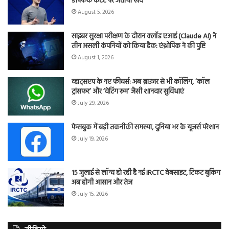
डीपफेक कंटेंट पर जताया खेद
August 5, 2026
साइबर सुरक्षा परीक्षण के दौरान क्लॉड एआई (Claude AI) ने
तीन असली कंपनियों को किया हैक: एंथ्रोपिक ने की पुष्टि
August 1, 2026
व्हाट्सएप के नए फीचर्स: अब ब्राउजर से भी कॉलिंग, ‘कॉल
ट्रांसफर’ और ‘वेटिंग रूम’ जैसी शानदार सुविधाएं
July 29, 2026
फेसबुक में बड़ी तकनीकी समस्या, दुनिया भर के यूजर्स परेशान
July 19, 2026
15 जुलाई से लॉन्च हो रही है नई IRCTC वेबसाइट, टिकट बुकिंग
अब होगी आसान और तेज
July 15, 2026