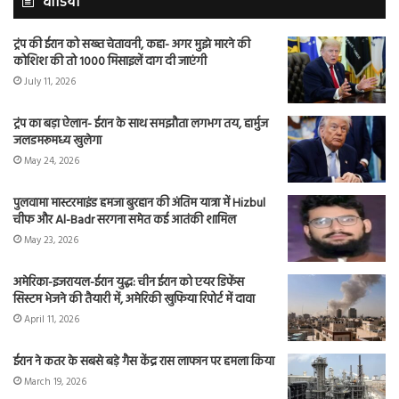
वीडियो
ट्रंप की ईरान को सख्त चेतावनी, कहा- अगर मुझे मारने की
कोशिश की तो 1000 मिसाइलें दाग दी जाएंगी
July 11, 2026
ट्रंप का बड़ा ऐलान- ईरान के साथ समझौता लगभग तय, हार्मुज
जलडमरूमध्य खुलेगा
May 24, 2026
पुलवामा मास्टरमाइंड हमजा बुरहान की अंतिम यात्रा में Hizbul
चीफ और Al-Badr सरगना समेत कई आतंकी शामिल
May 23, 2026
अमेरिका-इजरायल-ईरान युद्ध: चीन ईरान को एयर डिफेंस
सिस्टम भेजने की तैयारी में, अमेरिकी खुफिया रिपोर्ट में दावा
April 11, 2026
ईरान ने कतर के सबसे बड़े गैस केंद्र रास लाफान पर हमला किया
March 19, 2026