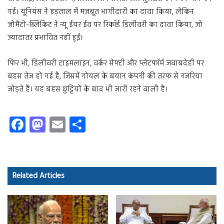
गई। यूनियंस ने हड़ताल में मजबूत भागीदारी का दावा किया, लेकिन
जोमैटो-ब्लिंकिट ने न्यू ईयर ईव पर रिकॉर्ड डिलीवरी का दावा किया, जो
ज्यादातर प्रभावित नहीं हुईं।
फिर भी, डिलीवरी टाइमलाइन, वर्कर सेफ्टी और प्लेटफॉर्म जवाबदेही पर
बहस तेज हो गई है, जिसमें गोयल के बयान कंपनी की तरफ से नजरिया
जोड़ते हैं। यह बहस छुट्टियों के बाद भी जारी रहने वाली है।
Fa
M
E
S
ce
as
m
ha
b
to
ail
re
o
d
Related Articles
ok
o
n