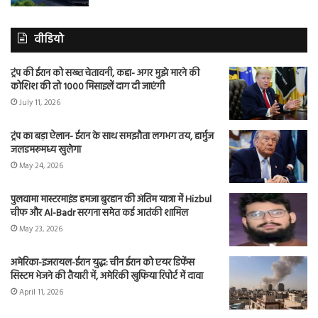
वीडियो
ट्रंप की ईरान को सख्त चेतावनी, कहा- अगर मुझे मारने की
कोशिश की तो 1000 मिसाइलें दाग दी जाएंगी
July 11, 2026
ट्रंप का बड़ा ऐलान- ईरान के साथ समझौता लगभग तय, हार्मुज
जलडमरूमध्य खुलेगा
May 24, 2026
पुलवामा मास्टरमाइंड हमजा बुरहान की अंतिम यात्रा में Hizbul
चीफ और Al-Badr सरगना समेत कई आतंकी शामिल
May 23, 2026
अमेरिका-इजरायल-ईरान युद्ध: चीन ईरान को एयर डिफेंस
सिस्टम भेजने की तैयारी में, अमेरिकी खुफिया रिपोर्ट में दावा
April 11, 2026