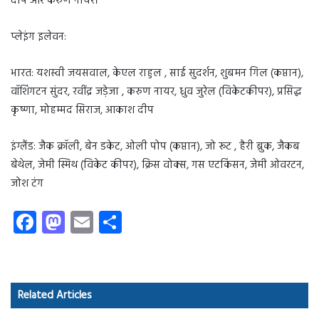
दीप और करुण नायर।
प्लेइंग इलेवन:
भारत: यशस्वी जयसवाल, केएल राहुल , साई सुदर्शन, शुबमन गिल (कप्तान),
वॉशिंगटन सुंदर, रवींद्र जड़ेजा , करुण नायर, ध्रुव जुरेल (विकेटकीपर), प्रसिद्ध
कृष्णा, मोहम्मद सिराज, आकाश दीप
इंग्लैंड: जैक क्रॉली, बेन डकेट, ओली पोप (कप्तान), जो रूट , हैरी ब्रुक, जैकब
बेथेल, जेमी स्मिथ (विकेट कीपर), क्रिस वोक्स, गस एटकिंसन, जेमी ओवरटन,
जोश टंग
Fa
M
E
S
ce
as
m
ha
b
to
ail
re
o
d
Related Articles
ok
o