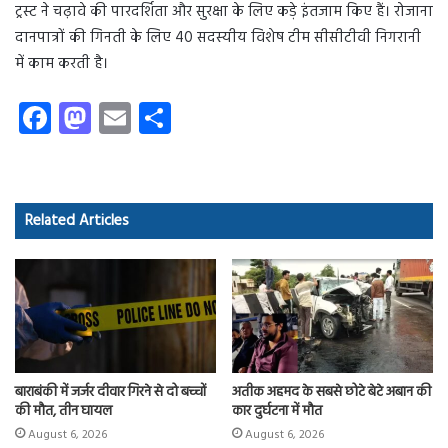
ट्रस्ट ने चढ़ावे की पारदर्शिता और सुरक्षा के लिए कड़े इंतजाम किए हैं। रोजाना
दानपात्रों की गिनती के लिए 40 सदस्यीय विशेष टीम सीसीटीवी निगरानी
में काम करती है।
Fa
M
E
S
ce
as
m
ha
b
to
ail
re
o
d
Related Articles
ok
o
n
बाराबंकी में जर्जर दीवार गिरने से दो बच्चों
अतीक अहमद के सबसे छोटे बेटे अबान की
की मौत, तीन घायल
कार दुर्घटना में मौत
August 6, 2026
August 6, 2026