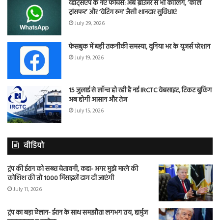
व्हाट्सएप के नए फीचर्स: अब ब्राउजर से भी कॉलिंग, ‘कॉल
ट्रांसफर’ और ‘वेटिंग रूम’ जैसी शानदार सुविधाएं
July 29, 2026
फेसबुक में बड़ी तकनीकी समस्या, दुनिया भर के यूजर्स परेशान
July 19, 2026
15 जुलाई से लॉन्च हो रही है नई IRCTC वेबसाइट, टिकट बुकिंग
अब होगी आसान और तेज
July 15, 2026
वीडियो
ट्रंप की ईरान को सख्त चेतावनी, कहा- अगर मुझे मारने की
कोशिश की तो 1000 मिसाइलें दाग दी जाएंगी
July 11, 2026
ट्रंप का बड़ा ऐलान- ईरान के साथ समझौता लगभग तय, हार्मुज