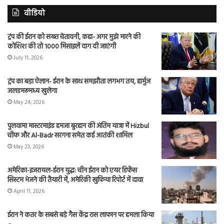
वीडियो
ट्रंप की ईरान को सख्त चेतावनी, कहा- अगर मुझे मारने की
कोशिश की तो 1000 मिसाइलें दाग दी जाएंगी
July 11, 2026
ट्रंप का बड़ा ऐलान- ईरान के साथ समझौता लगभग तय, हार्मुज
जलडमरूमध्य खुलेगा
May 24, 2026
पुलवामा मास्टरमाइंड हमजा बुरहान की अंतिम यात्रा में Hizbul
चीफ और Al-Badr सरगना समेत कई आतंकी शामिल
May 23, 2026
अमेरिका-इजरायल-ईरान युद्ध: चीन ईरान को एयर डिफेंस
सिस्टम भेजने की तैयारी में, अमेरिकी खुफिया रिपोर्ट में दावा
April 11, 2026
ईरान ने कतर के सबसे बड़े गैस केंद्र रास लाफान पर हमला किया