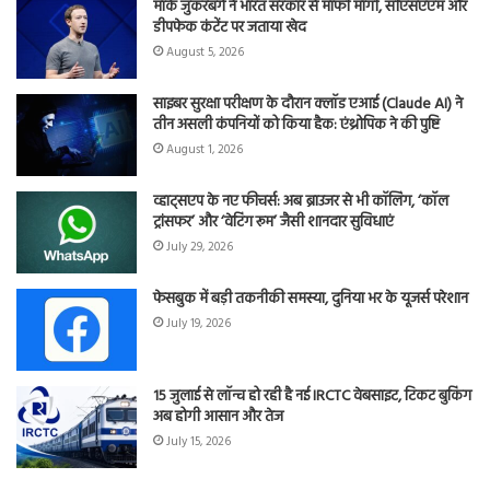
मार्क जुकरबर्ग ने भारत सरकार से माफी मांगी, सीएसएएम और
डीपफेक कंटेंट पर जताया खेद
August 5, 2026
साइबर सुरक्षा परीक्षण के दौरान क्लॉड एआई (Claude AI) ने
तीन असली कंपनियों को किया हैक: एंथ्रोपिक ने की पुष्टि
August 1, 2026
व्हाट्सएप के नए फीचर्स: अब ब्राउजर से भी कॉलिंग, ‘कॉल
ट्रांसफर’ और ‘वेटिंग रूम’ जैसी शानदार सुविधाएं
July 29, 2026
फेसबुक में बड़ी तकनीकी समस्या, दुनिया भर के यूजर्स परेशान
July 19, 2026
15 जुलाई से लॉन्च हो रही है नई IRCTC वेबसाइट, टिकट बुकिंग
अब होगी आसान और तेज
July 15, 2026