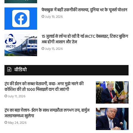
फेसबुक में बड़ी तकनीकी समस्या, दुनिया भर के यूजर्स परेशान
July 19, 2026
15 जुलाई से लॉन्च हो रही है नई IRCTC वेबसाइट, टिकट बुकिंग
अब होगी आसान और तेज
July 15, 2026
वीडियो
ट्रंप की ईरान को सख्त चेतावनी, कहा- अगर मुझे मारने की
कोशिश की तो 1000 मिसाइलें दाग दी जाएंगी
July 11, 2026
ट्रंप का बड़ा ऐलान- ईरान के साथ समझौता लगभग तय, हार्मुज
जलडमरूमध्य खुलेगा
May 24, 2026