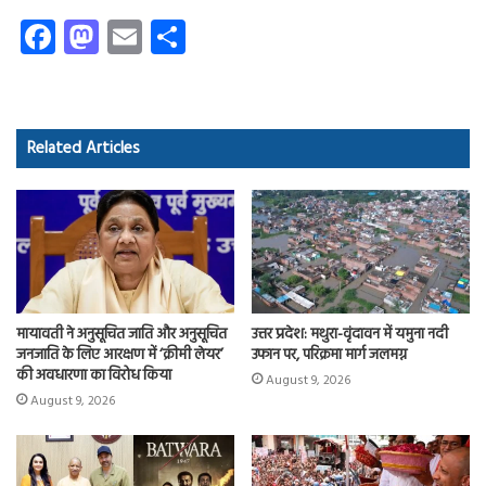
Fa
M
E
S
ce
as
m
ha
b
to
ail
re
o
d
Related Articles
ok
o
n
मायावती ने अनुसूचित जाति और अनुसूचित
उत्तर प्रदेश: मथुरा-वृंदावन में यमुना नदी
जनजाति के लिए आरक्षण में ‘क्रीमी लेयर’
उफान पर, परिक्रमा मार्ग जलमग्न
की अवधारणा का विरोध किया
August 9, 2026
August 9, 2026