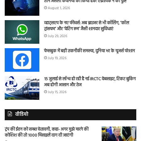
तीन असली कंपनियों को किया हैक: एंथ्रोपिक ने की पुष्टि
August 1, 2026
व्हाट्सएप के नए फीचर्स: अब ब्राउजर से भी कॉलिंग, ‘कॉल
ट्रांसफर’ और ‘वेटिंग रूम’ जैसी शानदार सुविधाएं
July 29, 2026
फेसबुक में बड़ी तकनीकी समस्या, दुनिया भर के यूजर्स परेशान
July 19, 2026
15 जुलाई से लॉन्च हो रही है नई IRCTC वेबसाइट, टिकट बुकिंग
अब होगी आसान और तेज
July 15, 2026
वीडियो
ट्रंप की ईरान को सख्त चेतावनी, कहा- अगर मुझे मारने की
कोशिश की तो 1000 मिसाइलें दाग दी जाएंगी