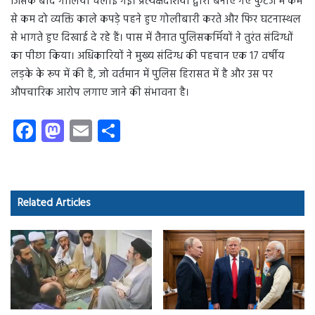
जिसके बाद गोलियां चलाई गईं। प्रत्यक्षदर्शियों द्वारा बनाए गए फुटेज में कम
से कम दो व्यक्ति काले कपड़े पहने हुए गोलीबारी करते और फिर घटनास्थल
से भागते हुए दिखाई दे रहे हैं। पास में तैनात पुलिसकर्मियों ने तुरंत संदिग्धों
का पीछा किया। अधिकारियों ने मुख्य संदिग्ध की पहचान एक 17 वर्षीय
लड़के के रूप में की है, जो वर्तमान में पुलिस हिरासत में है और उस पर
औपचारिक आरोप लगाए जाने की संभावना है।
Fa
M
E
S
ce
as
m
ha
b
to
ail
re
o
d
Related Articles
ok
o
n