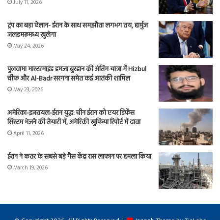
July 11, 2026
ट्रंप का बड़ा ऐलान- ईरान के साथ समझौता लगभग तय, हार्मुज
जलडमरूमध्य खुलेगा
May 24, 2026
पुलवामा मास्टरमाइंड हमजा बुरहान की अंतिम यात्रा में Hizbul
चीफ और Al-Badr सरगना समेत कई आतंकी शामिल
May 23, 2026
अमेरिका-इजरायल-ईरान युद्ध: चीन ईरान को एयर डिफेंस
सिस्टम भेजने की तैयारी में, अमेरिकी खुफिया रिपोर्ट में दावा
April 11, 2026
ईरान ने कतर के सबसे बड़े गैस केंद्र रास लाफान पर हमला किया
March 19, 2026