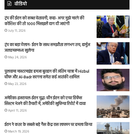
वीडियो
ट्रंप की ईरान को सख्त चेतावनी, कहा- अगर मुझे मारने की
कोशिश की तो 1000 मिसाइलें दाग दी जाएंगी
July 11, 2026
ट्रंप का बड़ा ऐलान- ईरान के साथ समझौता लगभग तय, हार्मुज
जलडमरूमध्य खुलेगा
May 24, 2026
पुलवामा मास्टरमाइंड हमजा बुरहान की अंतिम यात्रा में Hizbul
चीफ और Al-Badr सरगना समेत कई आतंकी शामिल
May 23, 2026
अमेरिका-इजरायल-ईरान युद्ध: चीन ईरान को एयर डिफेंस
सिस्टम भेजने की तैयारी में, अमेरिकी खुफिया रिपोर्ट में दावा
April 11, 2026
ईरान ने कतर के सबसे बड़े गैस केंद्र रास लाफान पर हमला किया
March 19, 2026