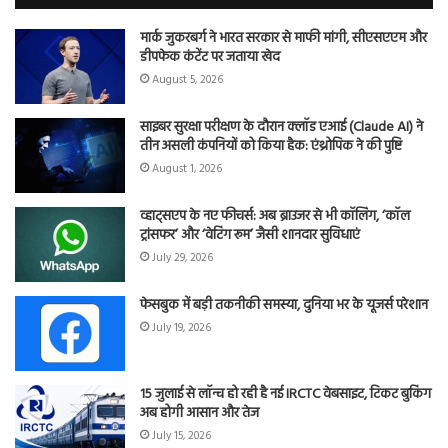
मार्क जुकरबर्ग ने भारत सरकार से माफी मांगी, सीएसएएम और
डीपफेक कंटेंट पर जताया खेद
August 5, 2026
साइबर सुरक्षा परीक्षण के दौरान क्लॉड एआई (Claude AI) ने
तीन असली कंपनियों को किया हैक: एंथ्रोपिक ने की पुष्टि
August 1, 2026
व्हाट्सएप के नए फीचर्स: अब ब्राउजर से भी कॉलिंग, ‘कॉल
ट्रांसफर’ और ‘वेटिंग रूम’ जैसी शानदार सुविधाएं
July 29, 2026
फेसबुक में बड़ी तकनीकी समस्या, दुनिया भर के यूजर्स परेशान
July 19, 2026
15 जुलाई से लॉन्च हो रही है नई IRCTC वेबसाइट, टिकट बुकिंग
अब होगी आसान और तेज
July 15, 2026