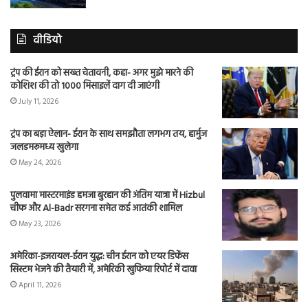
वीडियो
ट्रंप की ईरान को सख्त चेतावनी, कहा- अगर मुझे मारने की
कोशिश की तो 1000 मिसाइलें दाग दी जाएंगी
July 11, 2026
ट्रंप का बड़ा ऐलान- ईरान के साथ समझौता लगभग तय, हार्मुज
जलडमरूमध्य खुलेगा
May 24, 2026
पुलवामा मास्टरमाइंड हमजा बुरहान की अंतिम यात्रा में Hizbul
चीफ और Al-Badr सरगना समेत कई आतंकी शामिल
May 23, 2026
अमेरिका-इजरायल-ईरान युद्ध: चीन ईरान को एयर डिफेंस
सिस्टम भेजने की तैयारी में, अमेरिकी खुफिया रिपोर्ट में दावा
April 11, 2026