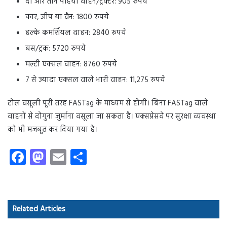
दो और तीन पहिया वाहन/ट्रैक्टर: 905 रुपये
कार, जीप या वैन: 1800 रुपये
हल्के कमर्शियल वाहन: 2840 रुपये
बस/ट्रक: 5720 रुपये
मल्टी एक्सल वाहन: 8760 रुपये
7 से ज्यादा एक्सल वाले भारी वाहन: 11,275 रुपये
टोल वसूली पूरी तरह FASTag के माध्यम से होगी। बिना FASTag वाले
वाहनों से दोगुना जुर्माना वसूला जा सकता है। एक्सप्रेसवे पर सुरक्षा व्यवस्था
को भी मजबूत कर दिया गया है।
Fa
M
E
S
ce
as
m
ha
b
to
ail
re
o
d
Related Articles
ok
o