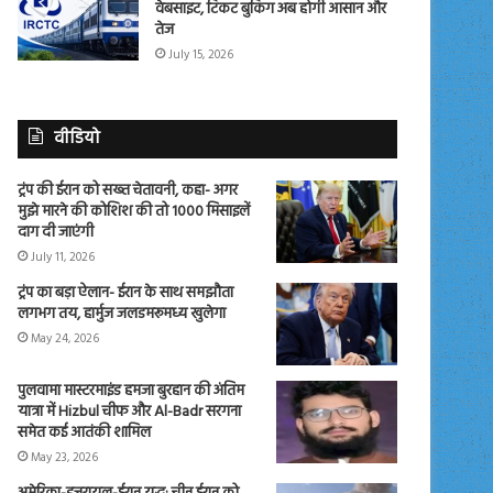
वेबसाइट, टिकट बुकिंग अब होगी आसान और
तेज
July 15, 2026
वीडियो
ट्रंप की ईरान को सख्त चेतावनी, कहा- अगर
मुझे मारने की कोशिश की तो 1000 मिसाइलें
दाग दी जाएंगी
July 11, 2026
ट्रंप का बड़ा ऐलान- ईरान के साथ समझौता
लगभग तय, हार्मुज जलडमरूमध्य खुलेगा
May 24, 2026
पुलवामा मास्टरमाइंड हमजा बुरहान की अंतिम
यात्रा में Hizbul चीफ और Al-Badr सरगना
समेत कई आतंकी शामिल
May 23, 2026