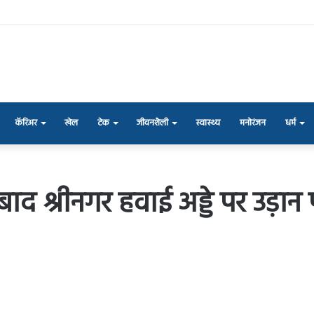
कॅरिअर
खेल
टेक
जीवनशैली
स्वास्थ्य
मनोरंजन
धर्म
 श्रीनगर हवाई अड्डे पर उड़ान 