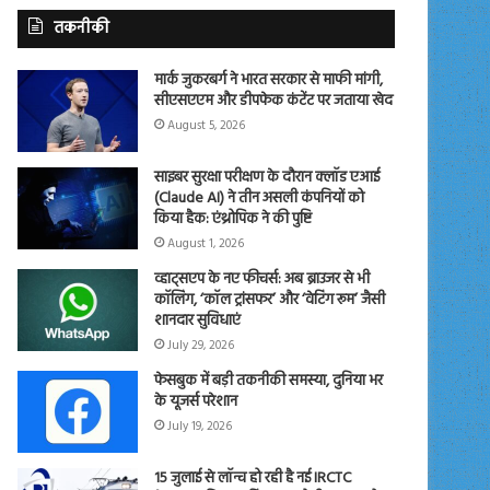
तकनीकी
मार्क जुकरबर्ग ने भारत सरकार से माफी मांगी,
सीएसएएम और डीपफेक कंटेंट पर जताया खेद
August 5, 2026
साइबर सुरक्षा परीक्षण के दौरान क्लॉड एआई
(Claude AI) ने तीन असली कंपनियों को
किया हैक: एंथ्रोपिक ने की पुष्टि
August 1, 2026
व्हाट्सएप के नए फीचर्स: अब ब्राउजर से भी
कॉलिंग, ‘कॉल ट्रांसफर’ और ‘वेटिंग रूम’ जैसी
शानदार सुविधाएं
July 29, 2026
फेसबुक में बड़ी तकनीकी समस्या, दुनिया भर
के यूजर्स परेशान
July 19, 2026
15 जुलाई से लॉन्च हो रही है नई IRCTC