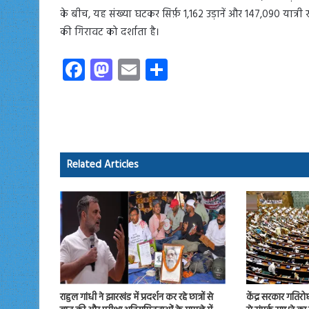
के बीच, यह संख्या घटकर सिर्फ़ 1,162 उड़ानें और 147,090 यात्री
की गिरावट को दर्शाता है।
Fa
M
E
S
ce
as
m
ha
b
to
ail
re
o
d
ok
o
Related Articles
n
राहुल गांधी ने झारखंड में प्रदर्शन कर रहे छात्रों से
केंद्र सरकार गतिरो