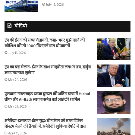
July 15, 2026
वीडियो
ट्रंप की ईरान को सख्त चेतावनी, कहा- अगर मुझे मारने की
कोशिश की तो 1000 मिसाइलें दाग दी जाएंगी
July 11, 2026
ट्रंप का बड़ा ऐलान- ईरान के साथ समझौता लगभग तय, हार्मुज
जलडमरूमध्य खुलेगा
May 24, 2026
पुलवामा मास्टरमाइंड हमजा बुरहान की अंतिम यात्रा में Hizbul
चीफ और Al-Badr सरगना समेत कई आतंकी शामिल
May 23, 2026
अमेरिका-इजरायल-ईरान युद्ध: चीन ईरान को एयर डिफेंस
सिस्टम भेजने की तैयारी में, अमेरिकी खुफिया रिपोर्ट में दावा
April 11, 2026