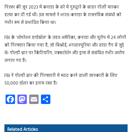
निज्जर की जून 2023 में कनाडा के सरे में गुरुद्वारे के बाहर गोली मारकर
हत्या कर दी गई थी। इस मामले ने भारत-कनाडा के राजनयिक संबंधों को
गंभीर रूप से प्रभावित किया था।
FBI के ‘ऑपरेशन हार्डबॉल’ के तहत अमेरिका, कनाडा और यूरोप में 24 लोगों
को गिरफ्तार किया गया है, जो बिश्नोई, भगवानपुरिया और ढांडा गैंग से जुड़े
थे। गोल्डी ब्रार पर रैकेटियरिंग, एक्सटॉर्शन और ड्रग्स से संबंधित गंभीर आरोप
लगाए गए हैं।
FBI ने गोल्डी ब्रार की गिरफ्तारी में मदद करने वाली जानकारी के लिए
50,000 डॉलर का इनाम रखा है।
Fa
M
E
S
ce
as
m
ha
b
to
ail
re
o
d
Related Articles