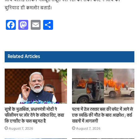
जांच चलाई लेकिन मजबूत सबूत पेश नहीं कर सके। कोर्ट ने जांच की
बुनियाद ही कमजोर बताई।
Fa
M
E
S
ce
as
m
ha
b
to
ail
re
o
d
Related Articles
ok
o
n
सूत्रों के मुताबिक, प्रधानमंत्री मोदी ने
पटना में तेज रफ्तार बस की चपेट में आने से
परिसीमन पर जोर देने के संकेत दिए, कहा
एक व्यक्ति की मौत के बाद आक्रोश ; कई
कि एनडीए के पास बहुमत है
वाहनों में आगजनी
August 7, 2026
August 7, 2026