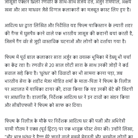
जासूसी एक्शन थ्रिलर रणवीर के साथ-साथ संजय दत्त, अर्जुन रामपाल, अक्षय
खन्ना और आर माधवन जैसे दिग्गज कलाकारों का मजबूत कास्ट लिए हुए है।
आदित्य धर द्वारा लिखित और निर्देशित यह फिल्म पाकिस्तान के ल्यारी शहर
की गैंग्स में घुसपैठ करने वाले एक भारतीय जासूस की कहानी बयां करती है,
जिसमें गैंग वॉर से जुड़ी वास्तविक घटनाओं और लोगों को दर्शाया गया है।
फिल्म में पूर्व बाल कलाकार सारा अर्जुन का वयस्क भूमिका में डेब्यू भी चर्चा
का केंद्र रहा है। रणवीर से 20 साल छोटी सारा के साथ उनकी जोड़ी ने कई
सवाल खड़े किए हैं। ‘धुरंधर’ को विवादों का भी सामना करना पड़ा, जब
भारतीय सेना के शहीद मेजर मोहित शर्मा के माता-पिता ने फिल्म के रिलीज
पर अदालत में याचिका दायर की, दावा किया कि यह उनकी बेटे की जिंदगी
पर आधारित है। हालांकि, निर्देशक आदित्य धर ने इन दावों का खंडन किया
और सीबीएफसी ने फिल्म को साफ कर दिया।
फिल्म के रिलीज के मौके पर निर्देशक आदित्य धर की पत्नी और अभिनेत्री
यामी गौतम ने एक्स (पूर्व ट्विटर) पर एक भावुक पोस्ट शेयर की। उन्होंने लिखा,
“और आज धुरंधर डे है!!!!! मेरे जानने वाले सबसे मेहनती और अनमोल लोगों का