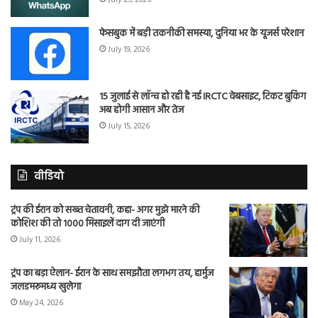
July 29, 2026
फेसबुक में बड़ी तकनीकी समस्या, दुनिया भर के यूजर्स परेशान
July 19, 2026
15 जुलाई से लॉन्च हो रही है नई IRCTC वेबसाइट, टिकट बुकिंग
अब होगी आसान और तेज
July 15, 2026
वीडियो
ट्रंप की ईरान को सख्त चेतावनी, कहा- अगर मुझे मारने की
कोशिश की तो 1000 मिसाइलें दाग दी जाएंगी
July 11, 2026
ट्रंप का बड़ा ऐलान- ईरान के साथ समझौता लगभग तय, हार्मुज
जलडमरूमध्य खुलेगा
May 24, 2026