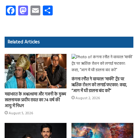
Fa
M
E
S
ce
as
m
ha
b
to
ail
re
o
d
Related Articles
ok
o
n
कंगना रनौत ने वायरल ‘माफी’ ट्रेंड पर
ऋतिक रोशन को लगाई फटकार: कहा,
“आग में घी डालना बंद करें”
महाभारत के अश्वत्थामा और गजनी के मुख्य
August 2, 2026
खलनायक प्रदीप रावत का 74 वर्ष की
आयु में निधन
August 5, 2026