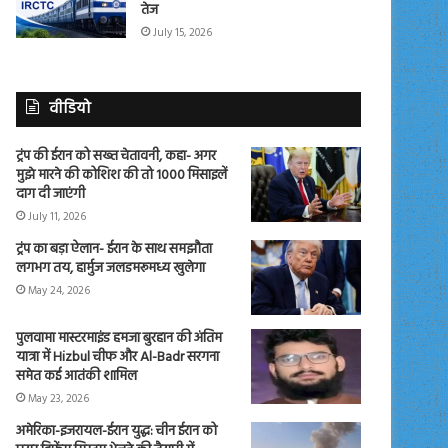
तेज
July 15, 2026
वीडियो
ट्रंप की ईरान को सख्त चेतावनी, कहा- अगर
मुझे मारने की कोशिश की तो 1000 मिसाइलें
दाग दी जाएंगी
July 11, 2026
ट्रंप का बड़ा ऐलान- ईरान के साथ समझौता
लगभग तय, हार्मुज जलडमरूमध्य खुलेगा
May 24, 2026
पुलवामा मास्टरमाइंड हमजा बुरहान की अंतिम
यात्रा में Hizbul चीफ और Al-Badr सरगना
समेत कई आतंकी शामिल
May 23, 2026
अमेरिका-इजरायल-ईरान युद्ध: चीन ईरान को