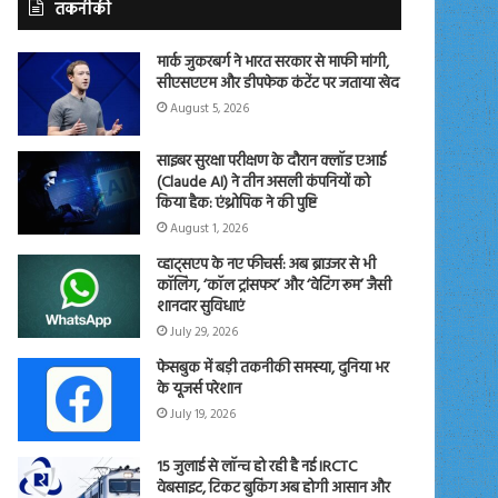
तकनीकी
मार्क जुकरबर्ग ने भारत सरकार से माफी मांगी,
सीएसएएम और डीपफेक कंटेंट पर जताया खेद
August 5, 2026
साइबर सुरक्षा परीक्षण के दौरान क्लॉड एआई
(Claude AI) ने तीन असली कंपनियों को
किया हैक: एंथ्रोपिक ने की पुष्टि
August 1, 2026
व्हाट्सएप के नए फीचर्स: अब ब्राउजर से भी
कॉलिंग, ‘कॉल ट्रांसफर’ और ‘वेटिंग रूम’ जैसी
शानदार सुविधाएं
July 29, 2026
फेसबुक में बड़ी तकनीकी समस्या, दुनिया भर
के यूजर्स परेशान
July 19, 2026
15 जुलाई से लॉन्च हो रही है नई IRCTC
वेबसाइट, टिकट बुकिंग अब होगी आसान और