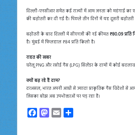
दिल्ली-एनसीआर समेत कई राज्यों में आम जनता को महंगाई का 
की बढ़ोतरी कर दी गई है। पिछले तीन दिनों में यह दूसरी बढ़ोत
बढ़ोतरी के बाद दिल्ली में सीएनजी की नई कीमत
₹80.09 प्रति
है। मुंबई में फिलहाल ₹84 प्रति किलो है।
राहत की खबर
घरेलू PNG और रसोई गैस (LPG) सिलेंडर के दामों में कोई बदलाव
क्यों बढ़ रहे हैं दाम?
दरअसल, भारत अपनी आधी से ज्यादा प्राकृतिक गैस विदेशों से आयात 
जिसका बोझ अब उपभोक्ताओं पर पड़ रहा है।
Fa
M
E
S
ce
as
m
ha
b
to
ail
re