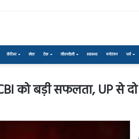
कॅरिअर
खेल
टेक
जीवनशैली
स्वास्थ्य
मनोरंजन
धर्म
ें CBI को बड़ी सफलता, UP से दो