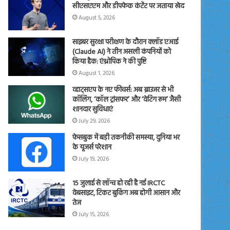
सीएसएएम और डीपफेक कंटेंट पर जताया खेद
August 5, 2026
साइबर सुरक्षा परीक्षण के दौरान क्लॉड एआई
(Claude AI) ने तीन असली कंपनियों को
किया हैक: एंथ्रोपिक ने की पुष्टि
August 1, 2026
व्हाट्सएप के नए फीचर्स: अब ब्राउजर से भी
कॉलिंग, ‘कॉल ट्रांसफर’ और ‘वेटिंग रूम’ जैसी
शानदार सुविधाएं
July 29, 2026
फेसबुक में बड़ी तकनीकी समस्या, दुनिया भर
के यूजर्स परेशान
July 19, 2026
15 जुलाई से लॉन्च हो रही है नई IRCTC
वेबसाइट, टिकट बुकिंग अब होगी आसान और
तेज
July 15, 2026