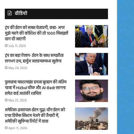
वीडियो
ट्रंप की ईरान को सख्त चेतावनी, कहा- अगर
मुझे मारने की कोशिश की तो 1000 मिसाइलें
दाग दी जाएंगी
July 11, 2026
ट्रंप का बड़ा ऐलान- ईरान के साथ समझौता
लगभग तय, हार्मुज जलडमरूमध्य खुलेगा
May 24, 2026
पुलवामा मास्टरमाइंड हमजा बुरहान की अंतिम
यात्रा में Hizbul चीफ और Al-Badr सरगना
समेत कई आतंकी शामिल
May 23, 2026
अमेरिका-इजरायल-ईरान युद्ध: चीन ईरान को
एयर डिफेंस सिस्टम भेजने की तैयारी में,
अमेरिकी खुफिया रिपोर्ट में दावा
April 11, 2026