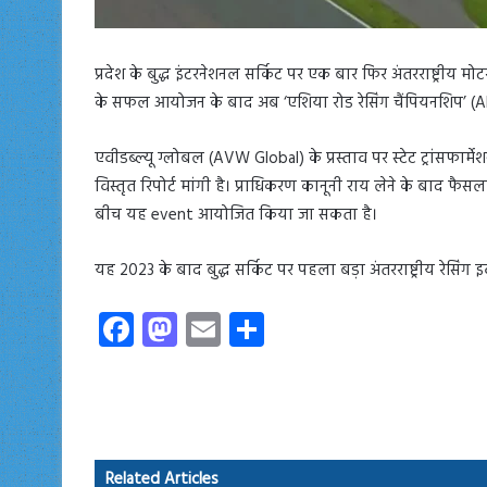
प्रदेश के बुद्ध इंटरनेशनल सर्किट पर एक बार फिर अंतरराष्ट्रीय म
के सफल आयोजन के बाद अब ‘एशिया रोड रेसिंग चैंपियनशिप’ (AR
एवीडब्ल्यू ग्लोबल (AVW Global) के प्रस्ताव पर स्टेट ट्रांसफार
विस्तृत रिपोर्ट मांगी है। प्राधिकरण कानूनी राय लेने के बाद फ
बीच यह event आयोजित किया जा सकता है।
यह 2023 के बाद बुद्ध सर्किट पर पहला बड़ा अंतरराष्ट्रीय रेसिंग इवे
Fa
M
E
S
ce
as
m
ha
b
to
ail
re
o
d
ok
o
Related Articles