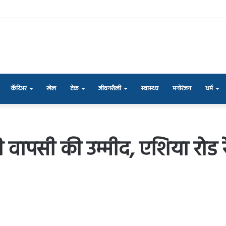
कॅरिअर
खेल
टेक
जीवनशैली
स्वास्थ्य
मनोरंजन
धर्म
ी वापसी की उम्मीद, एशिया रोड 