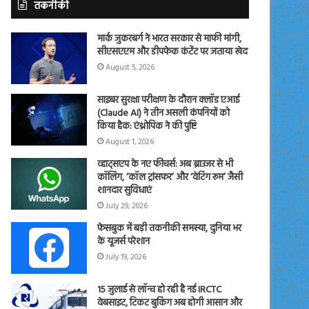
तकनीकी
मार्क जुकरबर्ग ने भारत सरकार से माफी मांगी,
सीएसएएम और डीपफेक कंटेंट पर जताया खेद
August 5, 2026
साइबर सुरक्षा परीक्षण के दौरान क्लॉड एआई
(Claude AI) ने तीन असली कंपनियों को
किया हैक: एंथ्रोपिक ने की पुष्टि
August 1, 2026
व्हाट्सएप के नए फीचर्स: अब ब्राउजर से भी
कॉलिंग, ‘कॉल ट्रांसफर’ और ‘वेटिंग रूम’ जैसी
शानदार सुविधाएं
July 29, 2026
फेसबुक में बड़ी तकनीकी समस्या, दुनिया भर
के यूजर्स परेशान
July 19, 2026
15 जुलाई से लॉन्च हो रही है नई IRCTC
वेबसाइट, टिकट बुकिंग अब होगी आसान और