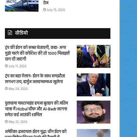
तेज
July 15, 2026
वीडियो
ट्रंप की ईरान को सख्त चेतावनी, कहा- अगर
मुझे मारने की कोशिश की तो 1000 मिसाइलें
दाग दी जाएंगी
July 11, 2026
ट्रंप का बड़ा ऐलान- ईरान के साथ समझौता
लगभग तय, हार्मुज जलडमरूमध्य खुलेगा
May 24, 2026
पुलवामा मास्टरमाइंड हमजा बुरहान की अंतिम
यात्रा में Hizbul चीफ और Al-Badr सरगना
समेत कई आतंकी शामिल
May 23, 2026
अमेरिका-इजरायल-ईरान युद्ध: चीन ईरान को