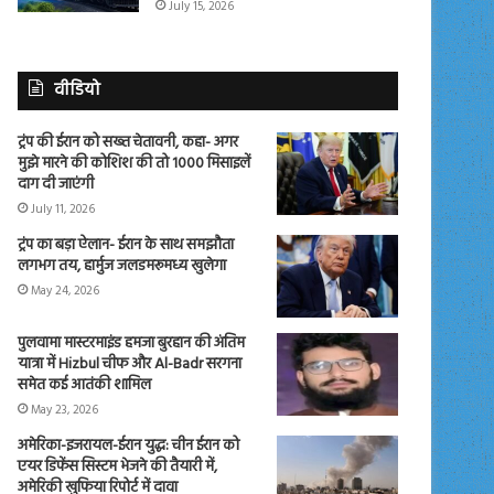
July 15, 2026
वीडियो
ट्रंप की ईरान को सख्त चेतावनी, कहा- अगर
मुझे मारने की कोशिश की तो 1000 मिसाइलें
दाग दी जाएंगी
July 11, 2026
ट्रंप का बड़ा ऐलान- ईरान के साथ समझौता
लगभग तय, हार्मुज जलडमरूमध्य खुलेगा
May 24, 2026
पुलवामा मास्टरमाइंड हमजा बुरहान की अंतिम
यात्रा में Hizbul चीफ और Al-Badr सरगना
समेत कई आतंकी शामिल
May 23, 2026
अमेरिका-इजरायल-ईरान युद्ध: चीन ईरान को
एयर डिफेंस सिस्टम भेजने की तैयारी में,
अमेरिकी खुफिया रिपोर्ट में दावा