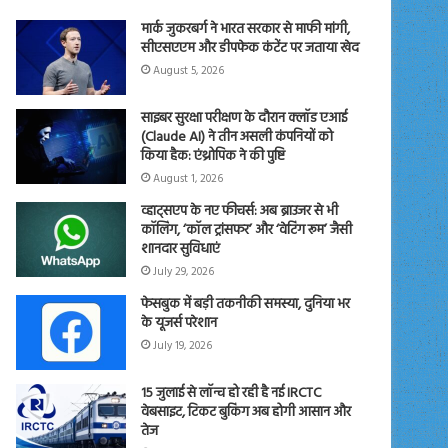
मार्क जुकरबर्ग ने भारत सरकार से माफी मांगी,
सीएसएएम और डीपफेक कंटेंट पर जताया खेद
August 5, 2026
साइबर सुरक्षा परीक्षण के दौरान क्लॉड एआई
(Claude AI) ने तीन असली कंपनियों को
किया हैक: एंथ्रोपिक ने की पुष्टि
August 1, 2026
व्हाट्सएप के नए फीचर्स: अब ब्राउजर से भी
कॉलिंग, ‘कॉल ट्रांसफर’ और ‘वेटिंग रूम’ जैसी
शानदार सुविधाएं
July 29, 2026
फेसबुक में बड़ी तकनीकी समस्या, दुनिया भर
के यूजर्स परेशान
July 19, 2026
15 जुलाई से लॉन्च हो रही है नई IRCTC
वेबसाइट, टिकट बुकिंग अब होगी आसान और
तेज