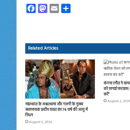
Fa
M
E
S
ce
as
m
ha
b
to
ail
re
o
d
ok
o
Related Articles
n
कंगना रनौत ने वाय
को लगाई फटकार: क
करें”
August 2, 202
महाभारत के अश्वत्थामा और गजनी के मुख्य
खलनायक प्रदीप रावत का 74 वर्ष की आयु में
निधन
August 5, 2026