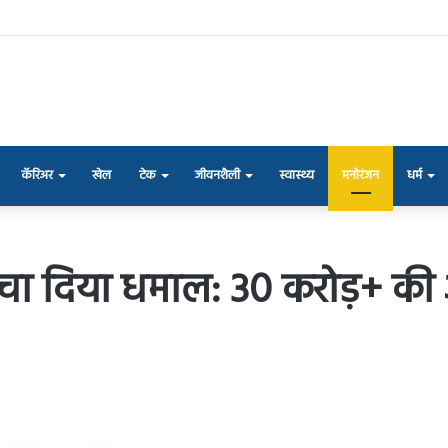
कॅरिअर
खेल
टेक
जीवनशैली
स्वास्थ्य
मनोरंजन
धर्म
 मचा दिया धमाल: 30 करोड़+ की 