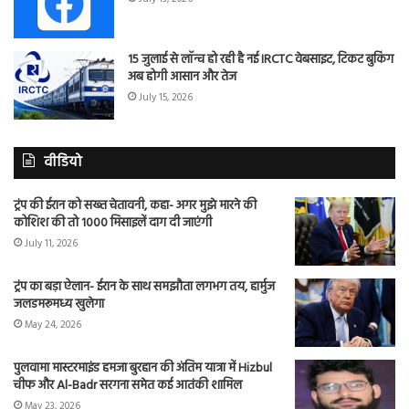
15 जुलाई से लॉन्च हो रही है नई IRCTC वेबसाइट, टिकट बुकिंग
अब होगी आसान और तेज
July 15, 2026
वीडियो
ट्रंप की ईरान को सख्त चेतावनी, कहा- अगर मुझे मारने की
कोशिश की तो 1000 मिसाइलें दाग दी जाएंगी
July 11, 2026
ट्रंप का बड़ा ऐलान- ईरान के साथ समझौता लगभग तय, हार्मुज
जलडमरूमध्य खुलेगा
May 24, 2026
पुलवामा मास्टरमाइंड हमजा बुरहान की अंतिम यात्रा में Hizbul
चीफ और Al-Badr सरगना समेत कई आतंकी शामिल
May 23, 2026