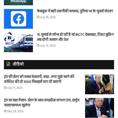
फेसबुक में बड़ी तकनीकी समस्या, दुनिया भर के यूजर्स परेशान
July 19, 2026
15 जुलाई से लॉन्च हो रही है नई IRCTC वेबसाइट, टिकट बुकिंग
अब होगी आसान और तेज
July 15, 2026
वीडियो
ट्रंप की ईरान को सख्त चेतावनी, कहा- अगर मुझे मारने की
कोशिश की तो 1000 मिसाइलें दाग दी जाएंगी
July 11, 2026
ट्रंप का बड़ा ऐलान- ईरान के साथ समझौता लगभग तय, हार्मुज
जलडमरूमध्य खुलेगा
May 24, 2026