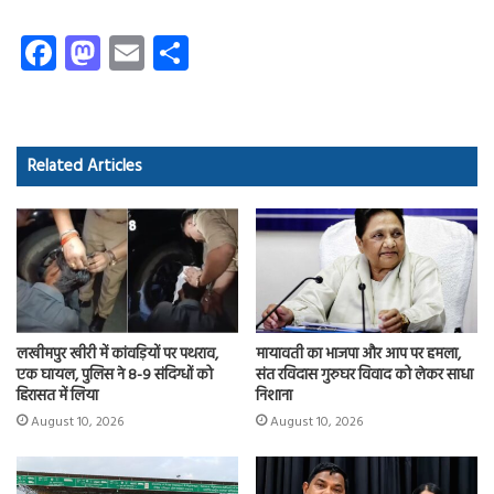
Fa
M
E
S
ce
as
m
ha
b
to
ail
re
o
d
Related Articles
ok
o
n
लखीमपुर खीरी में कांवड़ियों पर पथराव,
मायावती का भाजपा और आप पर हमला,
एक घायल, पुलिस ने 8-9 संदिग्धों को
संत रविदास गुरुघर विवाद को लेकर साधा
हिरासत में लिया
निशाना
August 10, 2026
August 10, 2026