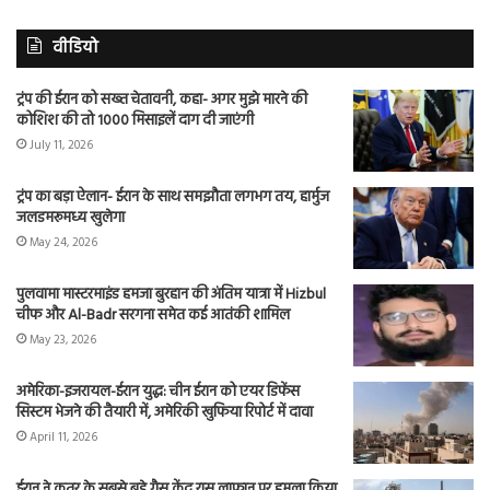
वीडियो
ट्रंप की ईरान को सख्त चेतावनी, कहा- अगर मुझे मारने की
कोशिश की तो 1000 मिसाइलें दाग दी जाएंगी
July 11, 2026
ट्रंप का बड़ा ऐलान- ईरान के साथ समझौता लगभग तय, हार्मुज
जलडमरूमध्य खुलेगा
May 24, 2026
पुलवामा मास्टरमाइंड हमजा बुरहान की अंतिम यात्रा में Hizbul
चीफ और Al-Badr सरगना समेत कई आतंकी शामिल
May 23, 2026
अमेरिका-इजरायल-ईरान युद्ध: चीन ईरान को एयर डिफेंस
सिस्टम भेजने की तैयारी में, अमेरिकी खुफिया रिपोर्ट में दावा
April 11, 2026
ईरान ने कतर के सबसे बड़े गैस केंद्र रास लाफान पर हमला किया