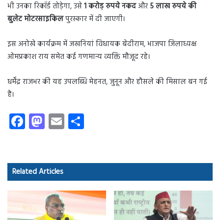
भी उनका रिकॉर्ड तोड़ेगा, उसे
1 करोड़ रुपये नकद
और
5 लाख रुपये की
बुलेट मोटरसाइकिल
पुरस्कार में दी जाएगी।
इस अनोखे कार्यक्रम में जखनियां विधायक बेदीराम, भाजपा जिलाध्यक्ष
ओमप्रकाश राय समेत कई गणमान्य व्यक्ति मौजूद रहे।
धर्मेंद्र राजभर की यह उपलब्धि मेहनत, जुनून और हौसले की मिसाल बन गई
है।
Fa
M
E
S
ce
as
m
ha
b
to
ail
re
o
d
Related Articles
ok
o
n