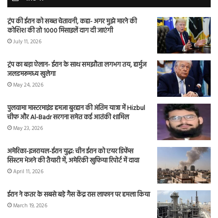
ट्रंप की ईरान को सख्त चेतावनी, कहा- अगर मुझे मारने की
कोशिश की तो 1000 मिसाइलें दाग दी जाएंगी
July 11, 2026
ट्रंप का बड़ा ऐलान- ईरान के साथ समझौता लगभग तय, हार्मुज
जलडमरूमध्य खुलेगा
May 24, 2026
पुलवामा मास्टरमाइंड हमजा बुरहान की अंतिम यात्रा में Hizbul
चीफ और Al-Badr सरगना समेत कई आतंकी शामिल
May 23, 2026
अमेरिका-इजरायल-ईरान युद्ध: चीन ईरान को एयर डिफेंस
सिस्टम भेजने की तैयारी में, अमेरिकी खुफिया रिपोर्ट में दावा
April 11, 2026
ईरान ने कतर के सबसे बड़े गैस केंद्र रास लाफान पर हमला किया
March 19, 2026