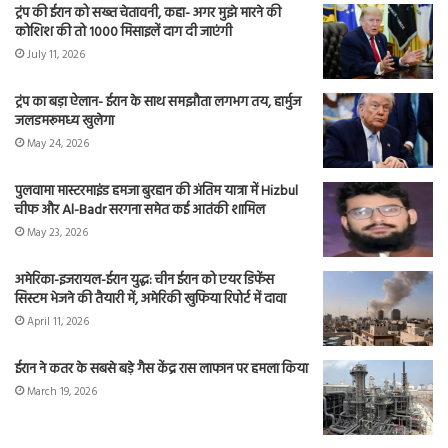
ट्रंप की ईरान को सख्त चेतावनी, कहा- अगर मुझे मारने की
कोशिश की तो 1000 मिसाइलें दाग दी जाएंगी
July 11, 2026
ट्रंप का बड़ा ऐलान- ईरान के साथ समझौता लगभग तय, हार्मुज
जलडमरूमध्य खुलेगा
May 24, 2026
पुलवामा मास्टरमाइंड हमजा बुरहान की अंतिम यात्रा में Hizbul
चीफ और Al-Badr सरगना समेत कई आतंकी शामिल
May 23, 2026
अमेरिका-इजरायल-ईरान युद्ध: चीन ईरान को एयर डिफेंस
सिस्टम भेजने की तैयारी में, अमेरिकी खुफिया रिपोर्ट में दावा
April 11, 2026
ईरान ने कतर के सबसे बड़े गैस केंद्र रास लाफान पर हमला किया
March 19, 2026