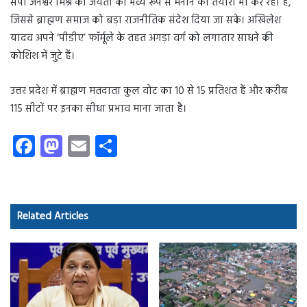
सपा जनेश्वर मिश्र की जयंती को भव्य रूप से मनाने की तैयारी भी कर रही है,
जिससे ब्राह्मण समाज को बड़ा राजनीतिक संदेश दिया जा सके। अखिलेश
यादव अपने ‘पीडीए’ फॉर्मूले के तहत अगड़ा वर्ग को लगातार साधने की
कोशिश में जुटे हैं।
उत्तर प्रदेश में ब्राह्मण मतदाता कुल वोट का 10 से 15 प्रतिशत हैं और करीब
115 सीटों पर इनका सीधा प्रभाव माना जाता है।
Fa
M
E
S
ce
as
m
ha
b
to
ail
re
o
d
Related Articles
ok
o
n