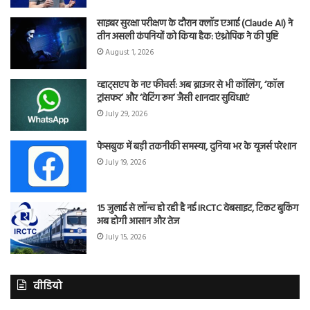
साइबर सुरक्षा परीक्षण के दौरान क्लॉड एआई (Claude AI) ने
तीन असली कंपनियों को किया हैक: एंथ्रोपिक ने की पुष्टि
August 1, 2026
व्हाट्सएप के नए फीचर्स: अब ब्राउजर से भी कॉलिंग, ‘कॉल
ट्रांसफर’ और ‘वेटिंग रूम’ जैसी शानदार सुविधाएं
July 29, 2026
फेसबुक में बड़ी तकनीकी समस्या, दुनिया भर के यूजर्स परेशान
July 19, 2026
15 जुलाई से लॉन्च हो रही है नई IRCTC वेबसाइट, टिकट बुकिंग
अब होगी आसान और तेज
July 15, 2026
वीडियो