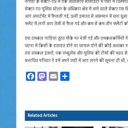
नोएडा के सेक्टर-119 में एक आवासीय सोसाइटी में एसी में वि
सेक्टर-113 पुलिस स्टेशन के अधिकार क्षेत्र में आने वाले सेक्टर 11
आग अपार्टमेंट में फैलती गई, ऊंची इमारत से आसमान में घना ध
फ्लैट में लगी आग तेजी से फैल गई और कम से कम तीन फ्लैटों को
छह दमकल गाड़ियां तुरंत मौके पर भेजी गईं और दमकलकर्मियों न
घटना में किसी के हताहत होने या घायल होने की कोई आशंका नहीं
छह दमकल इंजनों, एक एम्बुलेंस और पुलिस की टीमों की मदद स
प्रभावित परिवार ने हमें अपने एसी में आग लगने की सूचना दी थी,
Fa
M
E
S
ce
as
m
ha
b
to
ail
re
o
d
ok
o
Related Articles
n