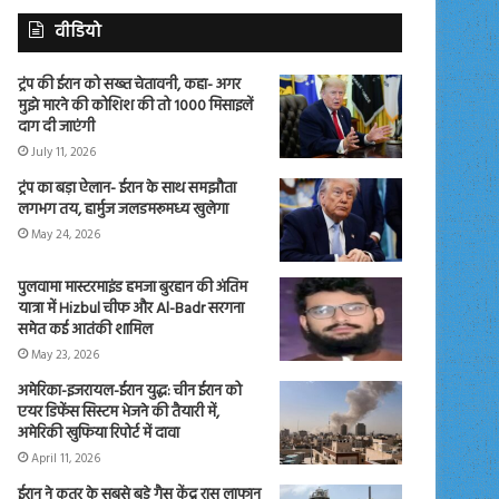
वीडियो
ट्रंप की ईरान को सख्त चेतावनी, कहा- अगर
मुझे मारने की कोशिश की तो 1000 मिसाइलें
दाग दी जाएंगी
July 11, 2026
ट्रंप का बड़ा ऐलान- ईरान के साथ समझौता
लगभग तय, हार्मुज जलडमरूमध्य खुलेगा
May 24, 2026
पुलवामा मास्टरमाइंड हमजा बुरहान की अंतिम
यात्रा में Hizbul चीफ और Al-Badr सरगना
समेत कई आतंकी शामिल
May 23, 2026
अमेरिका-इजरायल-ईरान युद्ध: चीन ईरान को
एयर डिफेंस सिस्टम भेजने की तैयारी में,
अमेरिकी खुफिया रिपोर्ट में दावा
April 11, 2026
ईरान ने कतर के सबसे बड़े गैस केंद्र रास लाफान