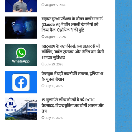
August 5, 2026
साइबर सुरक्षा परीक्षण के दौरान क्लॉड एआई
(Claude AI) ने तीन असली कंपनियों को
किया हैक: एंथ्रोपिक ने की पुष्टि
August 1, 2026
व्हाट्सएप के नए फीचर्स: अब ब्राउजर से भी
कॉलिंग, ‘कॉल ट्रांसफर’ और ‘वेटिंग रूम’ जैसी
शानदार सुविधाएं
July 29, 2026
फेसबुक में बड़ी तकनीकी समस्या, दुनिया भर
के यूजर्स परेशान
July 19, 2026
15 जुलाई से लॉन्च हो रही है नई IRCTC
वेबसाइट, टिकट बुकिंग अब होगी आसान और
तेज
July 15, 2026