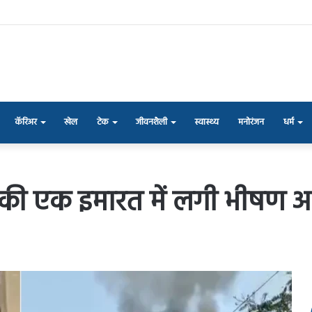
कॅरिअर
खेल
टेक
जीवनशैली
स्वास्थ्य
मनोरंजन
धर्म
 की एक इमारत में लगी भीषण 