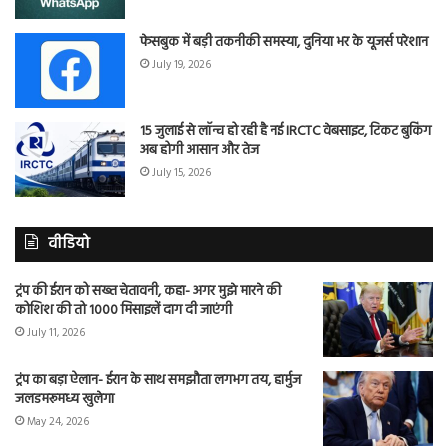
फेसबुक में बड़ी तकनीकी समस्या, दुनिया भर के यूजर्स परेशान
July 19, 2026
15 जुलाई से लॉन्च हो रही है नई IRCTC वेबसाइट, टिकट बुकिंग
अब होगी आसान और तेज
July 15, 2026
वीडियो
ट्रंप की ईरान को सख्त चेतावनी, कहा- अगर मुझे मारने की
कोशिश की तो 1000 मिसाइलें दाग दी जाएंगी
July 11, 2026
ट्रंप का बड़ा ऐलान- ईरान के साथ समझौता लगभग तय, हार्मुज
जलडमरूमध्य खुलेगा
May 24, 2026