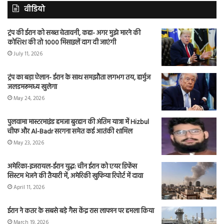
वीडियो
ट्रंप की ईरान को सख्त चेतावनी, कहा- अगर मुझे मारने की
कोशिश की तो 1000 मिसाइलें दाग दी जाएंगी
July 11, 2026
ट्रंप का बड़ा ऐलान- ईरान के साथ समझौता लगभग तय, हार्मुज
जलडमरूमध्य खुलेगा
May 24, 2026
पुलवामा मास्टरमाइंड हमजा बुरहान की अंतिम यात्रा में Hizbul
चीफ और Al-Badr सरगना समेत कई आतंकी शामिल
May 23, 2026
अमेरिका-इजरायल-ईरान युद्ध: चीन ईरान को एयर डिफेंस
सिस्टम भेजने की तैयारी में, अमेरिकी खुफिया रिपोर्ट में दावा
April 11, 2026
ईरान ने कतर के सबसे बड़े गैस केंद्र रास लाफान पर हमला किया
March 19, 2026