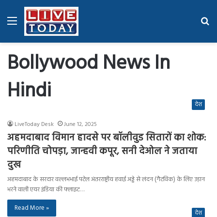
Menu
Se
fo
Bollywood News In
Hindi
देश
LiveToday Desk
June 12, 2025
अहमदाबाद विमान हादसे पर बॉलीवुड सितारों का शोक:
परिणीति चोपड़ा, जान्हवी कपूर, सनी देओल ने जताया
दुख
अहमदाबाद के सरदार वल्लभभाई पटेल अंतरराष्ट्रीय हवाई अड्डे से लंदन (गैटविक) के लिए उड़ान
भरने वाली एयर इंडिया की फ्लाइट…
Read More »
देश