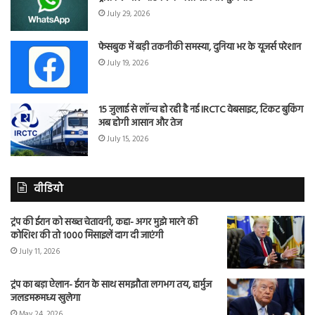
July 29, 2026
फेसबुक में बड़ी तकनीकी समस्या, दुनिया भर के यूजर्स परेशान
July 19, 2026
15 जुलाई से लॉन्च हो रही है नई IRCTC वेबसाइट, टिकट बुकिंग
अब होगी आसान और तेज
July 15, 2026
वीडियो
ट्रंप की ईरान को सख्त चेतावनी, कहा- अगर मुझे मारने की
कोशिश की तो 1000 मिसाइलें दाग दी जाएंगी
July 11, 2026
ट्रंप का बड़ा ऐलान- ईरान के साथ समझौता लगभग तय, हार्मुज
जलडमरूमध्य खुलेगा
May 24, 2026