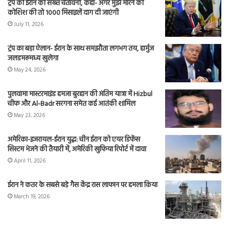
ट्रंप की ईरान को सख्त चेतावनी, कहा- अगर मुझे मारने की
कोशिश की तो 1000 मिसाइलें दाग दी जाएंगी
July 11, 2026
ट्रंप का बड़ा ऐलान- ईरान के साथ समझौता लगभग तय, हार्मुज
जलडमरूमध्य खुलेगा
May 24, 2026
पुलवामा मास्टरमाइंड हमजा बुरहान की अंतिम यात्रा में Hizbul
चीफ और Al-Badr सरगना समेत कई आतंकी शामिल
May 23, 2026
अमेरिका-इजरायल-ईरान युद्ध: चीन ईरान को एयर डिफेंस
सिस्टम भेजने की तैयारी में, अमेरिकी खुफिया रिपोर्ट में दावा
April 11, 2026
ईरान ने कतर के सबसे बड़े गैस केंद्र रास लाफान पर हमला किया
March 19, 2026